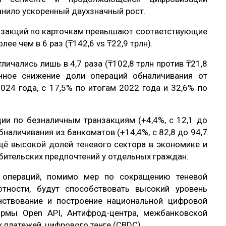
анило ускоренный двухзначный рост.
анзакций по карточкам превышают соответствующие
ее чем в 6 раз (₸142,6 vs ₸22,9 трлн).
личались лишь в 4,7 раза (₸102,8 трлн против ₸21,8
нное снижение доли операций обналичивания от
024 года, с 17,5% по итогам 2022 года и 32,6% по
ции по безналичным транзакциям (+4,4%, с 12,1 до
бналичивания из банкоматов (+14,4%, с 82,8 до 94,7
ещё высокой долей теневого сектора в экономике и
ительских предпочтений у отдельных граждан.
 операций, помимо мер по сокращению теневой
тности, будут способствовать высокий уровень
нствование и построение национальной цифровой
ормы Open API, Антифрод-центра, межбанковской
 платежей, цифрового тенге (CBDC).