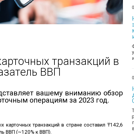
0
арточных транзакций в
азатель ВВП
0
дставляет вашему вниманию обзор
точным операциям за 2023 год.
х карточных транзакций в стране составил ₸142,6
ль ВВП (~120% к ВВП).