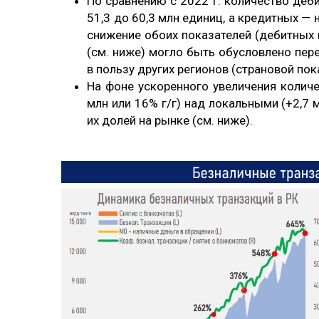
По сравнению с 2022 г. количество деби
51,3 до 60,3 млн единиц, а кредитных — н
снижение обоих показателей (дебитных н
(см. ниже) могло быть обусловлено пер
в пользу других регионов (страновой пок
На фоне ускоренного увеличения колич
млн или 16% г/г) над локальными (+2,7
их долей на рынке (см. ниже).