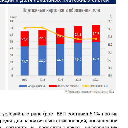
условий в стране (рост ВВП составил 5,1% против
й среды для развития финтех-инноваций, повышенной
ом сегменте и продолжающейся цифровизации