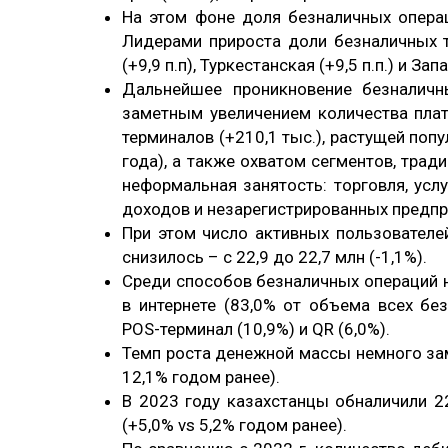
На этом фоне доля безналичных операци
Лидерами прироста доли безналичных т
(+9,9 п.п), Туркестанская (+9,5 п.п.) и За
Дальнейшее проникновение безналичн
заметным увеличением количества плат
терминалов (+210,1 тыс.), растущей попу
года), а также охватом сегментов, тра
неформальная занятость: торговля, усл
доходов и незарегистрированных предпр
При этом число активных пользователе
снизилось – с 22,9 до 22,7 млн (-1,1%).
Среди способов безналичных операций 
в интернете (83,0% от объема всех бе
POS-терминал (10,9%) и QR (6,0%).
Темп роста денежной массы немного заме
12,1% годом ранее).
В 2023 году казахстанцы обналичили 22,
(+5,0% vs 5,2% годом ранее).