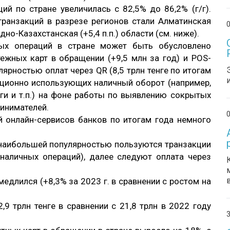
й по стране увеличилась с 82,5% до 86,2% (г/г).
ранзакций в разрезе регионов стали Алматинская
0
падно-Казахстанская (+5,4 п.п.) области (см. ниже).
ых операций в стране может быть обусловлено
ежных карт в обращении (+9,5 млн за год) и POS-
лярностью оплат через QR (8,5 трлн тенге по итогам
диционно использующих наличный оборот (например,
уги и т.п.) на фоне работы по выявлению сокрытых
инимателей.
0
й онлайн-сервисов банков по итогам года немного
наибольшей популярностью пользуются транзакции
зналичных операций), далее следуют оплата через
длился (+8,3% за 2023 г. в сравнении с ростом на
9 трлн тенге в сравнении с 21,8 трлн в 2022 году
3