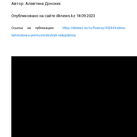
Автор: Алевтина Донских
Опубликовано на сайте dknews.kz 18.09.2023
Ссылка на публикацию:
https://dknews.kz/ru/finansy/302446-elena-
bahmutova-o-preimushchestvah-nakopitelnoy