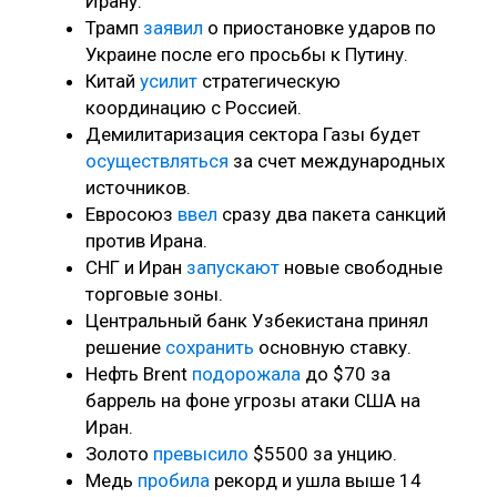
Ирану.
Трамп
заявил
о приостановке ударов по
Украине после его просьбы к Путину.
Китай
усилит
стратегическую
координацию с Россией.
Демилитаризация сектора Газы будет
осуществляться
за счет международных
источников.
Евросоюз
ввел
сразу два пакета санкций
против Ирана.
СНГ и Иран
запускают
новые свободные
торговые зоны.
Центральный банк Узбекистана принял
решение
сохранить
основную ставку.
Нефть Brent
подорожала
до $70 за
баррель на фоне угрозы атаки США на
Иран.
Золото
превысило
$5500 за унцию.
Медь
пробила
рекорд и ушла выше 14