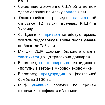
НАТО.
Секретные документы США об ответном
ударе Израиля по Ирану
попали
в сеть.
Южнокорейская разведка
заявила
об
отправке 12 тысяч военных КНДР в
Украину.
Си Цзиньпин
призвал
китайскую армию
усилить подготовку к войне после учений
по блокаде Тайваня.
Минфин США: дефицит бюджета страны
увеличился
до 1,8 триллиона долларов.
Bloomberg
спрогнозировал
неожиданные
«попутные ветра» в мировой экономике.
Bloomberg
предупредил
о фискальной
бомбе на $100 трлн.
МВФ
увеличил
прогноз по срокам
окончания конфликта в Украине.