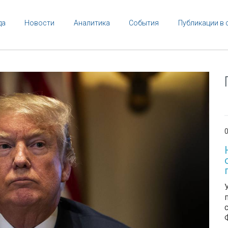
да
Новости
Аналитика
События
Публикации в 
0