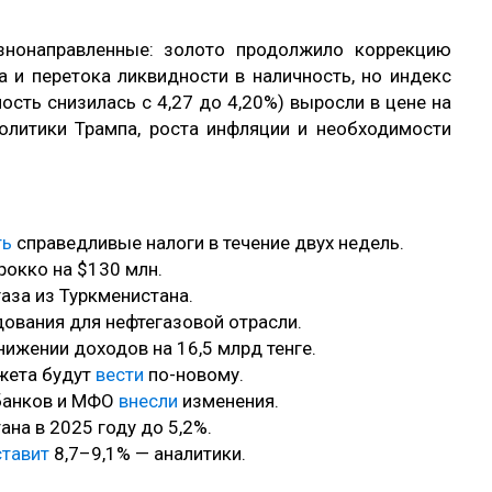
знонаправленные: золото продолжило коррекцию
а и перетока ликвидности в наличность, но индекс
ость снизилась с 4,27 до 4,20%) выросли в цене на
олитики Трампа, роста инфляции и необходимости
ть
справедливые налоги в течение двух недель.
рокко на $130 млн.
аза из Туркменистана.
ования для нефтегазовой отрасли.
анижении доходов на 16,5 млрд тенге.
жета будут
вести
по-новому.
 банков и МФО
внесли
изменения.
ана в 2025 году до 5,2%.
ставит
8,7–9,1% — аналитики.