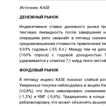
Источник: KASE
ДЕНЕЖНЫЙ РЫНОК
Индикативные ставки денежного рынка пр
тенговую ликвидность после завершения н
операциям репо овернайт в пятницу снизила
средневзвешенная стоимость привлечения те
9,93% годовых (-55 б.п.). Между тем на де
(100% спроса) с годовой доходностью 
удерживается у отметки 7,1 млрд тенге чист
ФОНДОВЫЙ РЫНОК
В пятницу индекс KASE показал слабый рос
Умеренные покупки наблюдались в акциях Каз
(+0,8%), что было нивелировано снижение
(-1,3%) и КМГ (-0,4%). Традиционно в кон
ребалансировку, что может объяснять выше