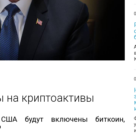
0
0
ы на криптоактивы
США будут включены биткоин,
o