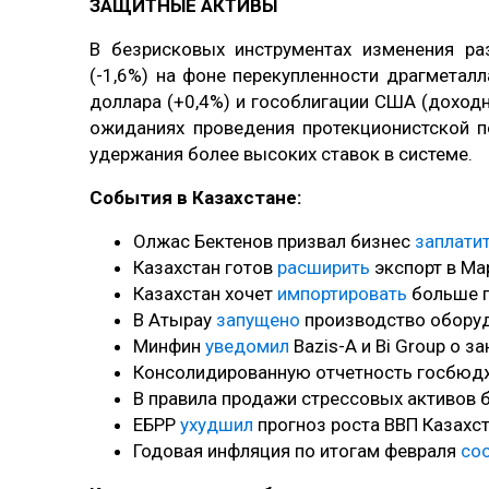
ЗАЩИТНЫЕ АКТИВЫ
В безрисковых инструментах изменения ра
(-1,6%) на фоне перекупленности драгметалл
доллара (+0,4%) и гособлигации США (доходн
ожиданиях проведения протекционистской п
удержания более высоких ставок в системе.
События в Казахстане:
Олжас Бектенов призвал бизнес
заплати
Казахстан готов
расширить
экспорт в Ма
Казахстан хочет
импортировать
больше г
В Атырау
запущено
производство оборуд
Минфин
уведомил
Bazis-A и Bi Group о з
Консолидированную отчетность госбюд
В правила продажи стрессовых активов
ЕБРР
ухудшил
прогноз роста ВВП Казахст
Годовая инфляция по итогам февраля
со