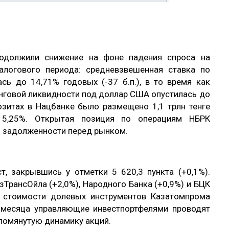
одолжили снижение на фоне падения спроса на
алогового периода: средневзвешенная ставка по
сь до 14,71% годовых (-37 б.п.), в то время как
нговой ликвидности под доллар США опустилась до
позитах в Нацбанке было размещено 1,1 трлн тенге
15,25%. Открытая позиция по операциям НБРК
ой задолженности перед рынком.
т, закрывшись у отметки 5 620,3 пункта (+0,1%).
ТрансОйла (+2,0%), Народного Банка (+0,9%) и БЦК
м стоимости долевых инструментов Казатомпрома
це месяца управляющие инвестпортфелями проводят
упомянутую динамику акций.