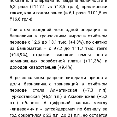
показатели операций по выдаче наличности в
6,3 раза (₸117,1 vs ₸18,5 трлн), практически
также, как и годом ранее (в 6,1 раза: ₸101,5 vs
₸16,6 трлн).
При этом «средний чек» одной операции по
безналичным транзакциям вырос в отчётном
периоде с 12,6 до 13,1 тыс. (+4,3%), по снятию
из банкоматов – с 97,2 до 111,7 тыс. тенге
(+14,9%), отражая высокие темпы роста
номинальных заработной платы (+11,3%) и
доходов казахстанцев (+9,4%).
В региональном разрезе лидерами прироста
доли безналичных транзакций в отчётном
периоде стали Алматинская (+7,3 п.п),
Туркестанская (+6,3 п.п.) и Акмолинская (+5,2
п.п.) области. А цифровой разрыв между
«лидерами» и « аутсайдерами» по безналу за
год сократился с 23 п.п. до 21 п.п., но остаётся