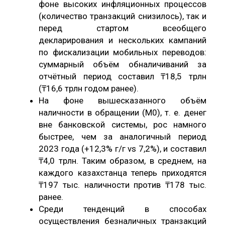
фоне высоких инфляционных процессов
(количество транзакций снизилось), так и
перед стартом всеобщего
декларирования и нескольких кампаний
по фискализации мобильных переводов:
суммарный объём обналичиваний за
отчётный период составил ₸18,5 трлн
(₸16,6 трлн годом ранее).
На фоне вышесказанного объём
наличности в обращении (M0), т. е. денег
вне банковской системы, рос намного
быстрее, чем за аналогичный период
2023 года (+12,3% г/г vs 7,2%), и составил
₸4,0 трлн. Таким образом, в среднем, на
каждого казахстанца теперь приходятся
₸197 тыс. наличности против ₸178 тыс.
ранее.
Среди тенденций в способах
осуществления безналичных транзакций