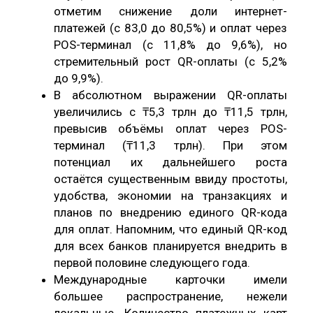
отметим снижение доли интернет-
платежей (с 83,0 до 80,5%) и оплат через
POS-терминал (с 11,8% до 9,6%), но
стремительный рост QR-оплаты (с 5,2%
до 9,9%).
В абсолютном выражении QR-оплаты
увеличились с ₸5,3 трлн до ₸11,5 трлн,
превысив объёмы оплат через POS-
терминал (₸11,3 трлн). При этом
потенциал их дальнейшего роста
остаётся существенным ввиду простоты,
удобства, экономии на транзакциях и
планов по внедрению единого QR-кода
для оплат. Напомним, что единый QR-код
для всех банков планируется внедрить в
первой половине следующего года.
Международные карточки имели
большее распространение, нежели
локальные. Количество платежных карт