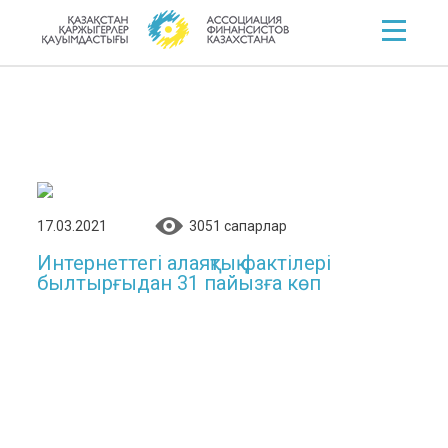
17.03.2021
3051 cапарлар
Интернеттегі алаяқтық фактілері
былтырғыдан 31 пайызға көп