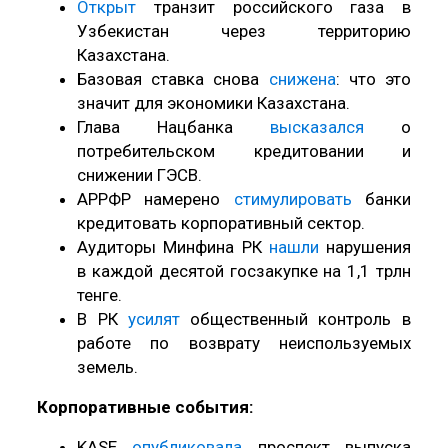
Открыт
транзит российского газа в
Узбекистан через территорию
Казахстана.
Базовая ставка снова
снижена
: что это
значит для экономики Казахстана.
Глава Нацбанка
высказался
о
потребительском кредитовании и
снижении ГЭСВ.
АРРФР намерено
стимулировать
банки
кредитовать корпоративный сектор.
Аудиторы Минфина РК
нашли
нарушения
в каждой десятой госзакупке на 1,1 трлн
тенге.
В РК
усилят
общественный контроль в
работе по возврату неиспользуемых
земель.
Корпоративные события:
KASE
опубликовала
проспект выпуска