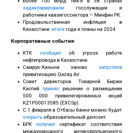
Более 100 млрд тенге в 58 странах
задекларировали
госслужащие и
работники квазигоссектора — Минфин РК.
Продовольственная инфляция в
Казахстане:
итоги
года и планы на 2024.
Корпоративные события:
КТК
сообщил
об угрозе работе
нефтепровода в Казахстане.
Самрук-Казына заново
запустила
приватизацию Qazaq Air.
Совет директоров Товарной Биржи
Каспий
принял
решение о размещении
500 000 привилегированных акций
KZ1P00013585 (EXCSp).
С 1 февраля в Отбасы банке можно будет
открыть
образовательный депозит.
БРК
получил
сертификат соответствия
международного антикоррупционного