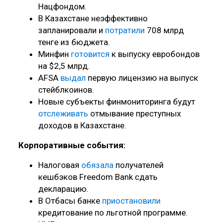
Нацфондом.
В Казахстане неэффективно
запланировали и
потратили
708 млрд
тенге из бюджета.
Минфин
готовится
к выпуску евробондов
на $2,5 млрд.
AFSA
выдал
первую лицензию на выпуск
стейблкоинов.
Новые субъекты финмониторинга будут
отслеживать
отмывание преступных
доходов в Казахстане.
Корпоративные события:
Налоговая
обязала
получателей
кешбэков Freedom Bank сдать
декларацию.
В Отбасы банке
приостановили
кредитование по льготной программе.