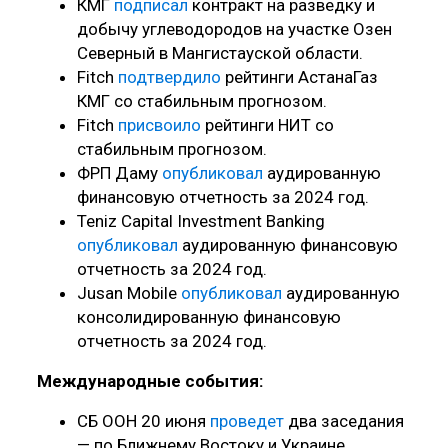
КМГ
подписал
контракт на разведку и
добычу углеводородов на участке Озен
Северный в Мангистауской области.
Fitch
подтвердило
рейтинги АстанаГаз
КМГ со стабильным прогнозом.
Fitch
присвоило
рейтинги НИТ со
стабильным прогнозом.
ФРП Даму
опубликовал
аудированную
финансовую отчетность за 2024 год.
Teniz Capital Investment Banking
опубликовал
аудированную финансовую
отчетность за 2024 год.
Jusan Mobile
опубликовал
аудированную
консолидированную финансовую
отчетность за 2024 год.
Международные события:
СБ ООН 20 июня
проведет
два заседания
— по Ближнему Востоку и Украине.