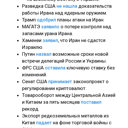
Разведка США
не нашла
доказательств
работы Ирана над ядерным оружием.
Трамп
одобрил
планы атаки на Иран.
МАГАТЭ
заявило
о потере контроля над
запасами урана Ирана.
Хаменеи
заявил
, что Иран не сдастся
Израилю.
Путин
назвал
возможные сроки новой
встречи делегаций России и Украины.
ФРС США
оставила
ключевую ставку без
изменений.
Сенат США
принимает
законопроект о
регулировании криптовалют.
Товарооборот между Центральной Азией
и Китаем за пять месяцев
поставил
рекорд.
Экспорт редкоземельных металлов из
Китая
падает
на фоне торговой войны с