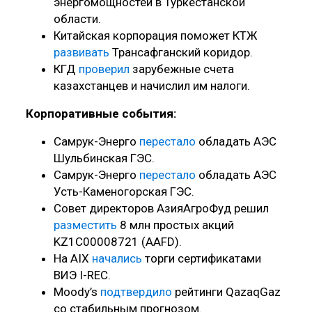
энергомощностей в Туркестанской
области.
Китайская корпорация поможет КТЖ
развивать
Трансафганский коридор.
КГД
проверил
зарубежные счета
казахстанцев и начислил им налоги.
Корпоративные события:
Самрук-Энерго
перестало
обладать АЭС
Шульбинская ГЭС.
Самрук-Энерго
перестало
обладать АЭС
Усть-Каменогорская ГЭС.
Совет директоров АзияАгроФуд решил
разместить
8 млн простых акций
KZ1C00008721 (AAFD).
На AIX
начались
торги сертификатами
ВИЭ I-REC.
Moody’s
подтвердило
рейтинги QazaqGaz
со стабильным прогнозом.