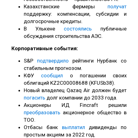
Казахстанские фермеры
получат
поддержку: компенсации, субсидии и
долгосрочные кредиты.
В Улькене
состоялись
публичные
обсуждения строительства АЭС.
Корпоративные события:
S&P
подтвердило
рейтинги Нурбанк со
стабильным прогнозом.
КФУ
сообщил
о погашении своих
облигаций KZ2C00008688 (KFUSb38).
Новый владелец Qazaq Air должен будет
погасить
долг компании до 2033 года.
Акционеры ИД Fincraft решили
преобразовать
акционерное общество в
ТОО.
Отбасы банк
выплатил
дивиденды по
простым акциям за 2022 год.