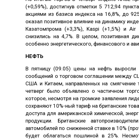
(+0,59%), достигнув отметки 5 712,94 пунк
акциями из базиса индекса на 16,8%, до 92
оказал позитивное влияние на динамику инд
Казатомпрома (+3,3%), Kaspi (+1,5%) и Air
снизились на 4,7%. В целом, позитивная д
особенно энергетического, финансового и ав
НЕФТЬ
В пятницу (09.05) цены на нефть выросли 
сообщений о торговом соглашении между СШ
США и Китаем, направленных на смягчение 
четверг было объявлено о частичном торг
которое, несмотря на громкие заявления лид
сохраняют 10%-ный тариф на британские това
доступа для американской химической, энер
продукции. Британские автопроизводите
автомобилей по сниженной ставке в 10% (про
будет облагаться пошлиной в 25%. Несмот