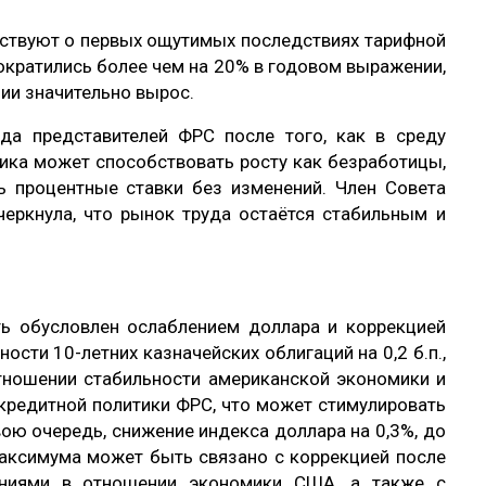
ьствуют о первых ощутимых последствиях тарифной
ократились более чем на 20% в годовом выражении,
зии значительно вырос.
а представителей ФРС после того, как в среду
тика может способствовать росту как безработицы,
ть процентные ставки без изменений. Член Совета
черкнула, что рынок труда остаётся стабильным и
ь обусловлен ослаблением доллара и коррекцией
сти 10-летних казначейских облигаций на 0,2 б.п.,
отношении стабильности американской экономики и
редитной политики ФРС, что может стимулировать
ою очередь, снижение индекса доллара на 0,3%, до
максимума может быть связано с коррекцией после
аниями в отношении экономики США, а также с