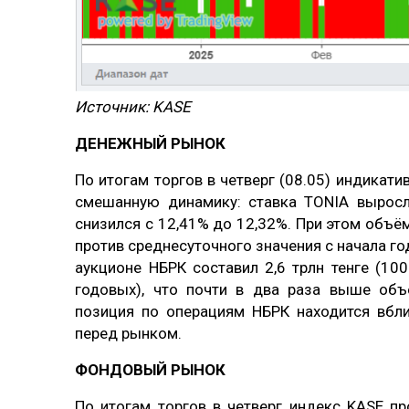
Источник:
KASE
ДЕНЕЖНЫЙ РЫНОК
По итогам торгов в четверг (08.05) индика
смешанную динамику: ставка TONIA выросл
снизился с 12,41% до 12,32%. При этом объё
против среднесуточного значения с начала го
аукционе НБРК составил 2,6 трлн тенге (1
годовых), что почти в два раза выше объ
позиция по операциям НБРК находится вбли
перед рынком.
ФОНДОВЫЙ РЫНОК
По итогам торгов в четверг индекс KASE п