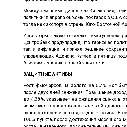
Между тем новые данные из Китая свидетел
политики: в апреле объёмы поставок в США с
тогда как экспорт в страны Юго-Восточной А
Инвесторы также ожидают выступлений ряд
Центробанк предупредил, что тарифная поли
так и инфляции, и принял решение сохрани
управляющих Адриана Куглер в пятницу под
близким к уровню полной занятости.
ЗАЩИТНЫЕ АКТИВЫ
Рост фьючерсов на золото на 0,7% мог быт
после двух дней снижения. Повышение доходно
до 4,38%, указывает на ожидания рынка в 
возможного продолжения жёсткой денежно-к
спрос на более высокодоходные активы. В св
100,3 пункта, после достижения месячного 
роста, вызванного положительными ожид