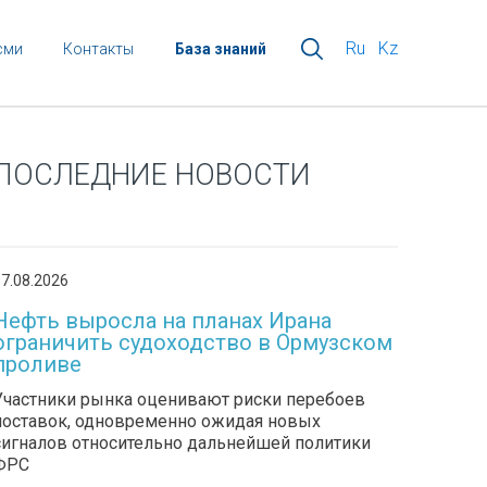
Ru
Kz
сми
Контакты
База знаний
ПОСЛЕДНИЕ НОВОСТИ
7.08.2026
Нефть выросла на планах Ирана
ограничить судоходство в Ормузском
проливе
Участники рынка оценивают риски перебоев
поставок, одновременно ожидая новых
сигналов относительно дальнейшей политики
ФРС