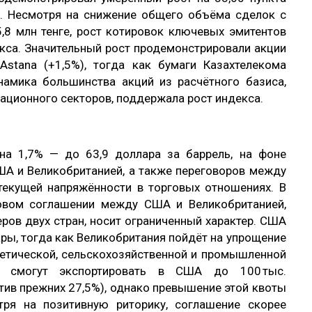
та. Несмотря на снижение общего объёма сделок с
5,8 млн тенге, рост котировок ключевых эмитентов
екса. Значительный рост продемонстрировали акции
 Astana (+1,5%), тогда как бумаги Казахтелекома
инамика большинства акций из расчётного базиса,
иационного секторов, поддержала рост индекса.
на 1,7% — до 63,9 доллара за баррель, на фоне
А и Великобританией, а также переговоров между
текущей напряжённости в торговых отношениях. В
овом соглашении между США и Великобританией,
еров двух стран, носит ограниченный характер. США
ры, тогда как Великобритания пойдёт на упрощение
гетической, сельскохозяйственной и промышленной
ли смогут экспортировать в США до 100 тыс.
тив прежних 27,5%), однако превышение этой квоты
ря на позитивную риторику, соглашение скорее