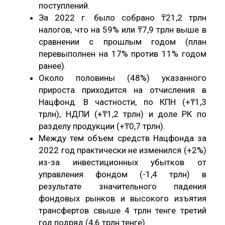
поступлений.
За 2022 г. было собрано ₸21,2 трлн
налогов, что на 59% или ₸7,9 трлн выше в
сравнении с прошлым годом (план
перевыполнен на 17% против 11% годом
ранее).
Около половины (48%) указанного
прироста приходится на отчисления в
Нацфонд. В частности, по КПН (+₸1,3
трлн), НДПИ (+₸1,2 трлн) и доле РК по
разделу продукции (+₸0,7 трлн).
Между тем объем средств Нацфонда за
2022 год практически не изменился (+2%)
из-за инвестиционных убытков от
управления фондом (-1,4 трлн) в
результате значительного падения
фондовых рынков и высокого изъятия
трансфертов свыше 4 трлн тенге третий
год подряд (4,6 трлн тенге).