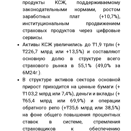
продукты КСЖ, поддерживаемому
законодательными нормами, ростом
заработных плат (+10,7%),
институциональным продвижением
страховых продуктов через цифровые
сервисы.
Активы КСЖ увеличились до ₸1,9 трлн (+
₸226,7 млрд или +13,5%) и составляют
основную долю в структуре всего
страхового рынка в 55,1% (49,0% за
6М24г.).
В структуре активов сектора основной
прирост приходится на ценные бумаги (+
₸103,2 млрд или 7,4%), деньги и вклады (+
₸65,4 млрд или 69,9%) и операции
обратного репо (+₸35,6 млрд или 38,5%)
на фоне общего повышения процентных
ставок в системе, стремления
страховщиков к обеспечению