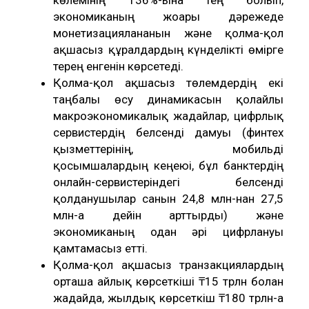
экономиканың жоғары дәрежеде
монетизацияланғанын және қолма-қол
ақшасыз құралдардың күнделікті өмірге
терең енгенін көрсетеді.
Қолма-қол ақшасыз төлемдердің екі
таңбалы өсу динамикасын қолайлы
макроэкономикалық жағдайлар, цифрлық
сервистердің белсенді дамуы (финтех
қызметтерінің, мобильді
қосымшалардың кеңеюі, бұл банктердің
онлайн-сервистеріндегі белсенді
қолданушылар санын 24,8 млн-нан 27,5
млн-ға дейін арттырды) және
экономиканың одан әрі цифрлануы
қамтамасыз етті.
Қолма-қол ақшасыз транзакциялардың
орташа айлық көрсеткіші ₸15 трлн болған
жағдайда, жылдық көрсеткіш ₸180 трлн-ға