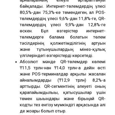
байқалады. Интернет-төлемдердің үлесі
80,5%-дан 75,3%-ке төмендеген, ал POS-
төлемдердің үлесі 9,6%-дан 11,8%-ге, QR-
төлемдердің үлесі 9,9%-дан 12,8%-ге
өскен. Бұл өзгерістер интернет-
төлемдерге балама болатын төлем
тәсілдерінің қолжетімділігінің артуын
және тұтынушылардың мінез-құлық
үлгілеріндегі өзгерістерді көрсетеді.
Абсолют мәнде QR-төлемдер көлемі
₸11,5 трлн-нан ₸14,0 трлн-ға дейін өсті
және POS-терминалдар арқылы жасалған
айналымдарды (₸12,9 трлн) 8,2%-ға
арттырды. QR-сегментінің әлеуеті оның
қарапайымдылығы, қатысушылар үшін
төмен шығындары және бірыңғай QR-
кодты тез енгізу мүмкіндігі арқасында әлі
де жоғары болып отыр.