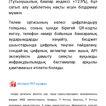
(Тұтынушылық бағалар индексі +12,9%), бұл
сатып алу қабілетінің нақты өсуін білдірмеуі
мүмкін.
Төлем ортасының келесі цифрландыру
толқыны, соның ішінде бірегей QR-кодты
енгізу, телефон нөмірі бойынша банкаралық
аударымдарды кеңейту, бюджет
шығыстарында цифрлық теңгені пайдалану,
сондай-ақ цифрлық активтер мен ашық API
экожүйесін дамыту сияқты ауқымды
инфрақұрылымдық бастамалар арқылы
қамтамасыз етілетін болады.
Шолуын PDF-нұсқасы
ҚҚҚ талдау орталығы валюта, қор, тауар нарықтарындағы экономикалық
жағдай, KASE эмитенттерінің талдауы, ҚР Ұлттық Банкінің, ҚР Ұлттық
экономика министрлігінің, ҚР Қаржы министрлігінің, Мемлекеттік кірістер