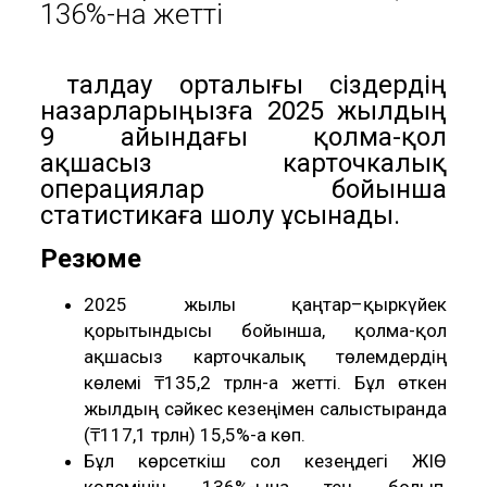
136%-на жетті
ҚҚҚ талдау орталығы сіздердің
назарларыңызға 2025 жылдың
9 айындағы қолма-қол
ақшасыз карточкалық
операциялар бойынша
статистикаға шолу ұсынады.
Резюме
2025 жылғы қаңтар–қыркүйек
қорытындысы бойынша, қолма-қол
ақшасыз карточкалық төлемдердің
көлемі ₸135,2 трлн-ға жетті. Бұл өткен
жылдың сәйкес кезеңімен салыстырғанда
(₸117,1 трлн) 15,5%-ға көп.
Бұл көрсеткіш сол кезеңдегі ЖІӨ
көлемінің 136%-ына тең болып,