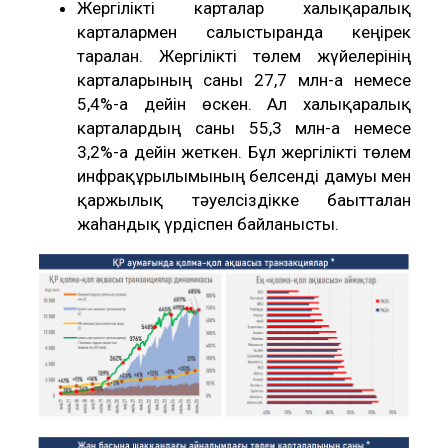
Жергілікті карталар халықаралық
карталармен салыстырғанда кеңірек
таралған. Жергілікті төлем жүйелерінің
карталарының саны 27,7 млн-ға немесе
5,4%-ға дейін өскен. Ал халықаралық
карталардың саны 55,3 млн-ға немесе
3,2%-ға дейін жеткен. Бұл жергілікті төлем
инфрақұрылымының белсенді дамуы мен
қаржылық тәуелсіздікке бағытталған
жаһандық үрдіспен байланысты.