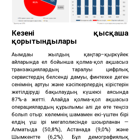
Кезеңнің қысқаша
қорытындылары
Ағымдағы жылдың қаңтар–қыркүйек
айларында ел бойынша қолма-қол ақшасыз
транзакциялардың таралуы цифрлық
сервистердің белсенді дамуы, финтехке деген
сенімнің артуы және кәсіпкерлердің кірістерін
жетілдіруді бақылаудың күшеюі аясында
87%-ға жетті. Алайда қолма-қол ақшасыз
операциялардың құрылымы әлі де өте теңсіз
болып отыр: көлемнің шамамен екі-үштен бірі
елдің үш ірі мегаполисінде шоғырланған —
Алматыда (50,8%), Астанада (9,0%) және
Шымкентте (6,2%). Бұл демографиялық