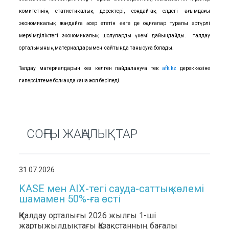
комитетінің статистикалық деректері, сондай-ақ елдегі ағымдағы
экономикалық жағдайға әсер ететін өзге де оқиғалар туралы әртүрлі
мерзімділіктегі экономикалық шолуларды үнемі дайындайды. ҚҚҚ талдау
орталығының материалдарымен ҚҚҚ сайтында танысуға болады.
Талдау материалдарын кез келген пайдалануға тек
afk.kz
дереккөзіне
гиперсілтеме болғанда ғана жол беріледі.
СОҢҒЫ ЖАҢАЛЫҚТАР
31.07.2026
KASE мен AIX-тегі сауда-саттық көлемі
шамамен 50%-ға өсті
ҚҚҚ талдау орталығы 2026 жылғы 1-ші
жартыжылдықтағы Қазақстанның бағалы