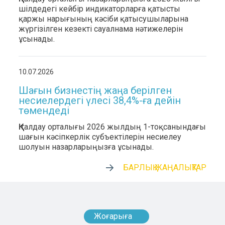
шілдедегі кейбір индикаторларға қатысты
қаржы нарығының кәсіби қатысушыларына
жүргізілген кезекті сауалнама нәтижелерін
ұсынады.
10.07.2026
Шағын бизнестің жаңа берілген
несиелердегі үлесі 38,4%-ға дейін
төмендеді
ҚҚҚ талдау орталығы 2026 жылдың 1-тоқсанындағы
шағын кәсіпкерлік субъектілерін несиелеу
шолуын назарларыңызға ұсынады.
БАРЛЫҚ ЖАҢАЛЫҚТАР
Жоғарыға