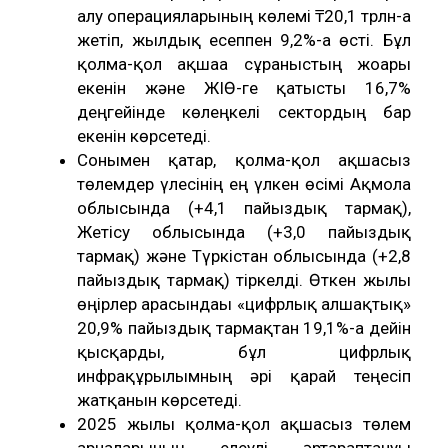
алу операцияларының көлемі ₸20,1 трлн-ға
жетіп, жылдық есеппен 9,2%-ға өсті. Бұл
қолма-қол ақшаға сұраныстың жоғары
екенін және ЖІӨ-ге қатысты 16,7%
деңгейінде көлеңкелі сектордың бар
екенін көрсетеді.
Сонымен қатар, қолма-қол ақшасыз
төлемдер үлесінің ең үлкен өсімі Ақмола
облысында (+4,1 пайыздық тармақ),
Жетісу облысында (+3,0 пайыздық
тармақ) және Түркістан облысында (+2,8
пайыздық тармақ) тіркелді. Өткен жылы
өңірлер арасындағы «цифрлық алшақтық»
20,9% пайыздық тармақтан 19,1%-ға дейін
қысқарды, бұл цифрлық
инфрақұрылымның әрі қарай теңесіп
жатқанын көрсетеді.
2025 жылы қолма-қол ақшасыз төлем
арналарының елеулі әртараптануы