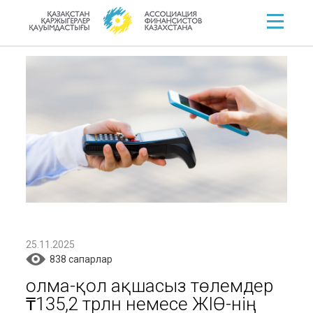
25.11.2025
838 cапарлар
Қолма-қол ақшасыз төлемдер
₸135,2 трлн немесе ЖІӨ-нің