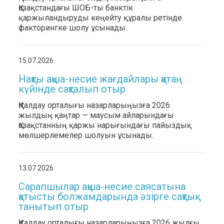
Қазақстандағы ШОБ-ты банктік
қаржыландыруды кеңейту құралы ретінде
факторингке шолу ұсынады.
15.07.2026
Нақты ақша-несие жағдайлары қатаң
күйінде сақталып отыр
ҚҚҚ талдау орталығы назарларыңызға 2026
жылдың қаңтар — маусым айларындағы
Қазақстанның қаржы нарығындағы пайыздық
мөлшерлемелер шолуын ұсынады.
13.07.2026
Сарапшылар ақша-несие саясатына
қатысты болжамдарында әзірге сақтық
танытып отыр
ҚҚҚ талдау орталығы назарларыңызға 2026 жылғы