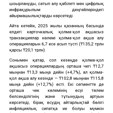
шоғырлануды, сатып алу қабілеті мен цифрлық
инфрақұрылым деңгейлеріндегі
айырмашылықтарды көрсетеді.
Айта кетейік, 2025 жылғы қазанның басында
елдегі карточкалық қолма-қол ақшасыз
транзакциялар көлемі қолма-қол ақша алу
операцияларын 6,7 есе асып түсті (₸135,2 трлн
қарсы ₸20,1 трлн).
Сонымен қатар, сол кезеңде қолма-қол
ақшасыз операциялардың орташа чегі ₸12,7
мыңнан ₸13,3 мыңға дейін (+4,7%), ал қолма-
қол ақша алу кезінде — ₸102,8 мыңнан ₸115,8
мыңға дейін (+12,7%) өсті. Екі сегментте де
орташа чек көлемінің өсуі төлем
белсенділігінің және тұтынудың артуын
көрсетеді, бірақ өсудің айтарлықтай бөлігі
инфляциялық сипатқа ие болуы мүмкін