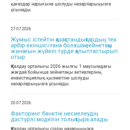
қағаздар нарығына шолуды назарларыңызға
ұсынады.
27.07.2026
Жұмыс істейтін қазақстандықтардың тек
әрбір екіншісі ғана болашақ зейнетақы
жинағын жүйелі түрде қалыптастырып
отыр
ҚҚҚ талдау орталығы 2026 жылғы 1 маусымдағы
жағдай бойынша зейнетақы активтерінің
инвестициялық қызметіне шолуды
назарларыңызға ұсынады.
20.07.2026
Факторинг банктік несиелеудің
дәстүрлі моделін толықтыра алады
ҚҚҚ талдау орталығы сіздің назарыңызға