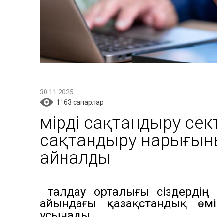
30.11.2025
1163 cапарлар
Өмірді сақтандыру сек
сақтандыру нарығының
айналды
ҚҚҚ талдау орталығы сіздерд
айындағы қазақстандық өм
ұсынады.