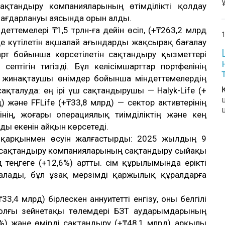
қтандыру компанияларының өтімділікті қолдау
бағдарлануы аясында орын алды.
еттемелері ₸1,5 трлн-ға дейін өсіп, (+₸263,2 млрд
1
де күтілетін ақшалай ағындарды жақсырақ бағалау
рт бойынша көрсетілетін сақтандыру қызметтері
ептігін тигізді. Бұл келісімшарттар портфелінің
е жинақтаушы өнімдер бойынша міндеттемелердің
ақталуда: ең ірі үш сақтандырушы — Halyk-Life (+
) және FFLife (+₸33,8 млрд) — сектор активтерінің
нің, жоғары операциялық тиімділіктің және кең
ды екенін айқын көрсетеді.
 қарқынмен өсуін жалғастырды: 2025 жылдың 9
сақтандыру компанияларының сақтандыру сыйақы
 теңгеге (+12,6%) артты. Өсім құрылымында ерікті
алады, бұл ұзақ мерзімді қаржылық құралдарға
₸33,4 млрд) бірлескен аннуитетті енгізу, оны белгілі
іржолғы зейнетақы төлемдері БЗТ аударымдарының
4%) және өмірді сақтандыру (+₸48,1 млрд) арқылы