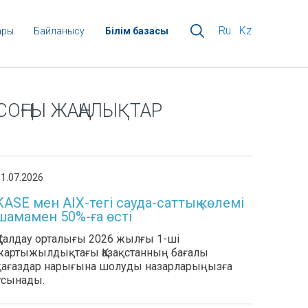
Ru
Kz
ары
Байланысу
Білім базасы
СОҢҒЫ ЖАҢАЛЫҚТАР
1.07.2026
KASE мен AIX-тегі сауда-саттық көлемі
шамамен 50%-ға өсті
ҚҚҚ талдау орталығы 2026 жылғы 1-ші
жартыжылдықтағы Қазақстанның бағалы
қағаздар нарығына шолуды назарларыңызға
ұсынады.