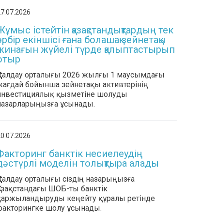
7.07.2026
Жұмыс істейтін қазақстандықтардың тек
әрбір екіншісі ғана болашақ зейнетақы
жинағын жүйелі түрде қалыптастырып
отыр
ҚҚҚ талдау орталығы 2026 жылғы 1 маусымдағы
жағдай бойынша зейнетақы активтерінің
инвестициялық қызметіне шолуды
назарларыңызға ұсынады.
0.07.2026
Факторинг банктік несиелеудің
дәстүрлі моделін толықтыра алады
ҚҚҚ талдау орталығы сіздің назарыңызға
Қазақстандағы ШОБ-ты банктік
қаржыландыруды кеңейту құралы ретінде
факторингке шолу ұсынады.