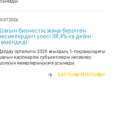
ұсынады.
0.07.2026
Шағын бизнестің жаңа берілген
несиелердегі үлесі 38,4%-ға дейін
төмендеді
ҚҚҚ талдау орталығы 2026 жылдың 1-тоқсанындағы
шағын кәсіпкерлік субъектілерін несиелеу
шолуын назарларыңызға ұсынады.
БАРЛЫҚ ЖАҢАЛЫҚТАР