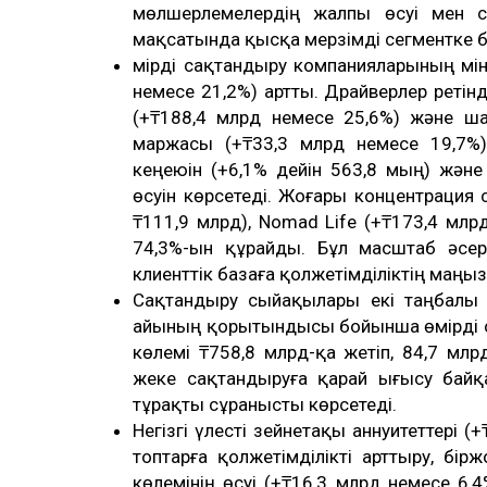
мөлшерлемелердің жалпы өсуі мен са
мақсатында қысқа мерзімді сегментке 
Өмірді сақтандыру компанияларының мінд
немесе 21,2%) артты. Драйверлер ретін
(+₸188,4 млрд немесе 25,6%) және ша
маржасы (+₸33,3 млрд немесе 19,7%) с
кеңеюін (+6,1% дейін 563,8 мың) жән
өсуін көрсетеді. Жоғары концентрация с
₸111,9 млрд), Nomad Life (+₸173,4 млрд
74,3%-ын құрайды. Бұл масштаб әсері
клиенттік базаға қолжетімділіктің маңыз
Сақтандыру сыйақылары екі таңбалы
айының қорытындысы бойынша өмірді 
көлемі ₸758,8 млрд-қа жетіп, 84,7 млрд
жеке сақтандыруға қарай ығысу байқ
тұрақты сұранысты көрсетеді.
Негізгі үлесті зейнетақы аннуитеттері (+
топтарға қолжетімділікті арттыру, б
көлемінің өсуі (+₸16,3 млрд немесе 6,