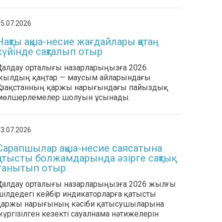
5.07.2026
Нақты ақша-несие жағдайлары қатаң
күйінде сақталып отыр
ҚҚҚ талдау орталығы назарларыңызға 2026
жылдың қаңтар — маусым айларындағы
Қазақстанның қаржы нарығындағы пайыздық
мөлшерлемелер шолуын ұсынады.
3.07.2026
Сарапшылар ақша-несие саясатына
қатысты болжамдарында әзірге сақтық
танытып отыр
ҚҚҚ талдау орталығы назарларыңызға 2026 жылғы
шілдедегі кейбір индикаторларға қатысты
қаржы нарығының кәсіби қатысушыларына
жүргізілген кезекті сауалнама нәтижелерін