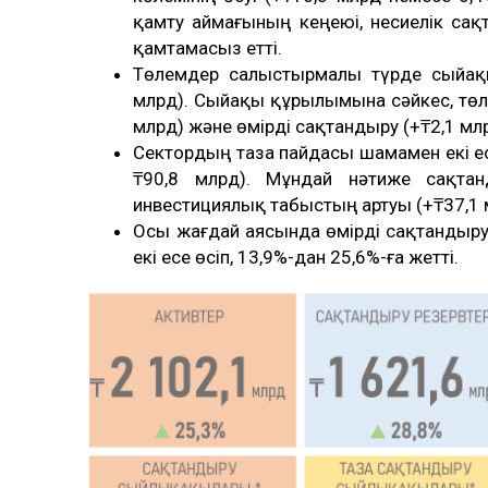
қамту аймағының кеңеюі, несиелік сақт
қамтамасыз етті.
Төлемдер салыстырмалы түрде сыйақы
млрд). Сыйақы құрылымына сәйкес, төлем
млрд) және өмірді сақтандыру (+₸2,1 мл
Сектордың таза пайдасы шамамен екі есе
₸90,8 млрд). Мұндай нәтиже сақтанд
инвестициялық табыстың артуы (+₸37,1 м
Осы жағдай аясында өмірді сақтандыр
екі есе өсіп, 13,9%-дан 25,6%-ға жетті.