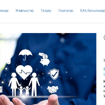
манда
Жаңалықтар
Талдау
Оқиғалар
БАҚ басылымд
3