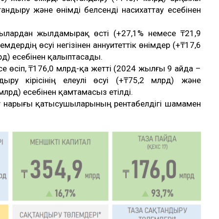
андыру және өнімді белсенді насихаттау есебінен
лардан жылдамырақ өсті (+27,1% немесе ₸21,9
дердің өсуі негізінен аннуитеттік өнімдер (+₸17,6
рд) есебінен қалыптасады.
 өсіп, ₸176,0 млрд-қа жетті (2024 жылғы 9 айда –
ыру кірісінің елеулі өсуі (+₸75,2 млрд) және
лрд) есебінен қамтамасыз етілді.
у нарығы қатысушыларының рентабелдігі шамамен