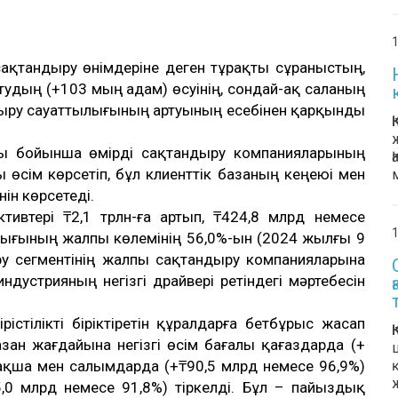
1
 сақтандыру өнімдеріне деген тұрақты сұраныстың,
дың (+103 мың адам) өсуінің, сондай-ақ саланың
дыру сауаттылығының артуының есебінен қарқынды
 бойынша өмірді сақтандыру компанияларының
лы өсім көрсетіп, бұл клиенттік базаның кеңеюі мен
ін көрсетеді.
тивтері ₸2,1 трлн-ға артып, ₸424,8 млрд немесе
1
рығының жалпы көлемінің 56,0%-ын (2024 жылғы 9
ыру сегментінің жалпы сақтандыру компанияларына
дустрияның негізгі драйвері ретіндегі мәртебесін
істілікті біріктіретін құралдарға бетбұрыс жасап
зан жағдайына негізгі өсім бағалы қағаздарда (+
 ақша мен салымдарда (+₸90,5 млрд немесе 96,9%)
,0 млрд немесе 91,8%) тіркелді. Бұл – пайыздық