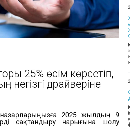
2
торы 25% өсім көрсетіп,
 негізгі драйверіне
2
ің назарларыңызға 2025 жылдың 9
ірді сақтандыру нарығына шолу