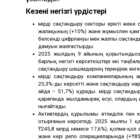
Кезеңнің негізгі үрдістері
Өмірді сақтандыру секторы ерікті жеке
жалақының (+10%) және жұмыспен қамту
белсенді цифрлануы мен жалпы сақтан
дамуын жалғастырды.
2025 жылдың 9 айының қорытындысы
барлық негізгі көрсеткіштері екі таңба
сақтандыру шешімдерінің тереңірек енген
Өмірді сақтандыру компанияларының ак
25,3%-ды көрсетті және сақтандыру на
айда – 51,7%) құрады. Өмірді сақтанд
қарағанда жылдамырақ өсуі, олардың ин
нығайтады.
Активтердің құрылымы өтімділік пен кір
отырғанын көрсетеді. 2025 жылғы 1 қа
₸245,8 млрд немесе 17,6%), қолма-қол
және кері репо операцияларында (+₸85