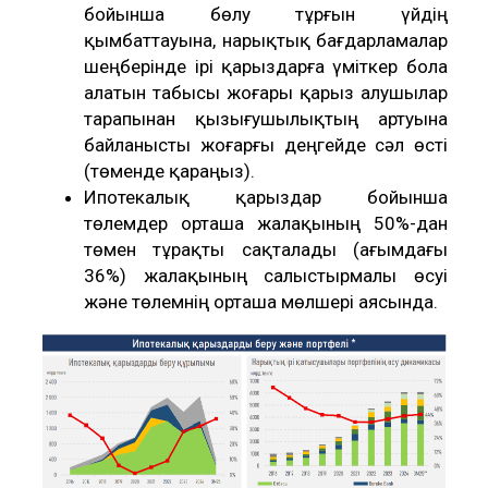
бойынша бөлу тұрғын үйдің
қымбаттауына, нарықтық бағдарламалар
шеңберінде ірі қарыздарға үміткер бола
алатын табысы жоғары қарыз алушылар
тарапынан қызығушылықтың артуына
байланысты жоғарғы деңгейде сәл өсті
(төменде қараңыз).
Ипотекалық қарыздар бойынша
төлемдер орташа жалақының 50%-дан
төмен тұрақты сақталады (ағымдағы
36%) жалақының салыстырмалы өсуі
және төлемнің орташа мөлшері аясында.