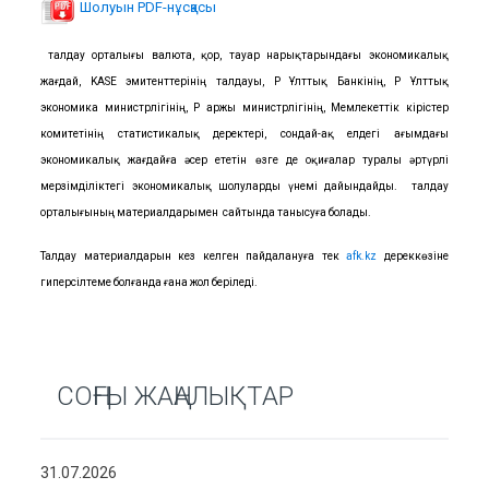
Шолуын PDF-нұсқасы
ҚҚҚ талдау орталығы валюта, қор, тауар нарықтарындағы экономикалық
жағдай, KASE эмитенттерінің талдауы, ҚР Ұлттық Банкінің, ҚР Ұлттық
экономика министрлігінің, ҚР Қаржы министрлігінің, Мемлекеттік кірістер
комитетінің статистикалық деректері, сондай-ақ елдегі ағымдағы
экономикалық жағдайға әсер ететін өзге де оқиғалар туралы әртүрлі
мерзімділіктегі экономикалық шолуларды үнемі дайындайды. ҚҚҚ талдау
орталығының материалдарымен ҚҚҚ сайтында танысуға болады.
Талдау материалдарын кез келген пайдалануға тек
afk.kz
дереккөзіне
гиперсілтеме болғанда ғана жол беріледі.
СОҢҒЫ ЖАҢАЛЫҚТАР
31.07.2026