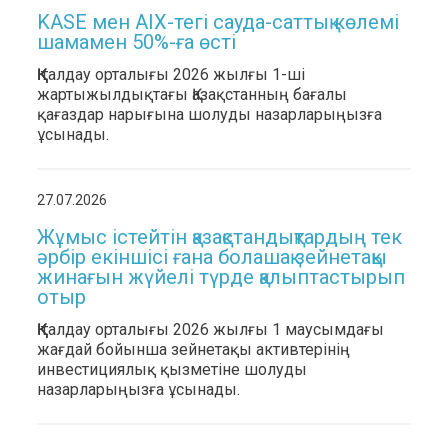
KASE мен AIX-тегі сауда-саттық көлемі
шамамен 50%-ға өсті
ҚҚҚ талдау орталығы 2026 жылғы 1-ші
жартыжылдықтағы Қазақстанның бағалы
қағаздар нарығына шолуды назарларыңызға
ұсынады.
27.07.2026
Жұмыс істейтін қазақстандықтардың тек
әрбір екіншісі ғана болашақ зейнетақы
жинағын жүйелі түрде қалыптастырып
отыр
ҚҚҚ талдау орталығы 2026 жылғы 1 маусымдағы
жағдай бойынша зейнетақы активтерінің
инвестициялық қызметіне шолуды
назарларыңызға ұсынады.