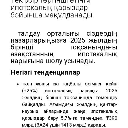
ипотекалық қарыздар
бойынша мақұлданады
ҚҚҚ талдау орталығы сіздердің
назарларыңызға 2025 жылдың
бірінші тоқсанындағы
Қазақстанның ипотекалық
нарығына шолу ұсынады.
Негізгі тенденциялар
Өткен жылы екі таңбалы өсімнен кейін
(+25%) ипотекалық нарықта 2025
жылдың бірінші тоқсанында төмендеу
байқалды. Ағымдағы жылдың қаңтар-
наурыз айларында жаңа ипотекалық
қарыздар беру 5,7%-ға төмендеп, ₸390
млрд (3А24 үшін ₸413 млрд) құрады.