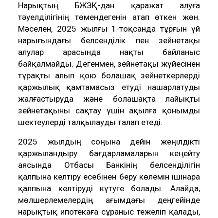
Нарықтың БЖЗҚ-дан қаражат алуға
тәуелділігінің төмендегенін атап өткен жөн.
Мәселен, 2025 жылғы 1-тоқсанда тұрғын үй
нарығындағы белсенділік пен зейнетақы
алулар арасында нақты байланыс
байқалмайды. Дегенмен, зейнетақы жүйесінен
тұрақты алып қою болашақ зейнеткерлерді
қаржылық қамтамасыз етуді нашарлатуды
жалғастыруда және болашақта лайықты
зейнетақыны сақтау үшін ақылға қонымды
шектеулерді талқылауды талап етеді.
2025 жылдың соңына дейін жеңілдікті
қаржыландыру бағдарламаларын кеңейту
аясында Отбасы Банкінің белсенділігін
қалпына келтіру есебінен беру көлемін ішінара
қалпына келтіруді күтуге болады. Алайда,
мөлшерлемелердің ағымдағы деңгейінде
нарықтық ипотекаға сұраныс тежеліп қалады,