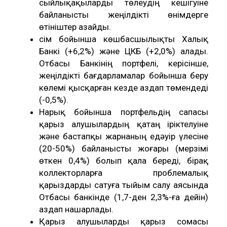
сыйлықақыларды төлеудің кешігуіне
байланысты жеңілдікті өнімдерге
өтініштер азайды.
Өсім бойынша көшбасшылықты Халық
Банкі (+6,2%) және ЦКБ (+2,0%) алады.
Отбасы Банкінің портфелі, керісінше,
жеңілдікті бағдарламалар бойынша беру
көлемі қысқарған кезде аздап төмендеді
(-0,5%).
Нарық бойынша портфельдің сапасы
қарыз алушылардың қатаң іріктелуіне
және бастапқы жарнаның едәуір үлесіне
(20-50%) байланысты жоғары (мерзімі
өткен 0,4%) болып қала береді, бірақ
коллекторларға проблемалық
қарыздарды сатуға тыйым салу аясында
Отбасы банкінде (1,7-ден 2,3%-ға дейін)
аздап нашарлады.
Қарыз алушыларды қарыз сомасы