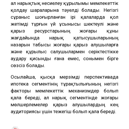
ал нарықтық несиелеу құрылымы мемлекеттік
қолдау шараларына тәуелді болады. Негізгі
сұраныс шоғырланған ірі қалаларда қол
жетімді тұрғын үй ұсынысы шектеулі және
қарыз ресурстарының жоғары құны
жағдайында нарық қатысушыларының
назарын табысы жоғары қарыз алушыларға
және құрылыс салушылармен серіктестікке
аудару қисынды ғана емес, сонымен бірге
сөзсіз болады.
Осылайша, қысқа мерзімді перспективада
ипотека сегментінің тұрақтылығының негізгі
факторы мемлекеттік механизмдер болып
қала береді, ал нарық сегментінде жоғары
мөлшерлемелер қарыз алушылардың кең
аудиториясы үшін тежегіш болып қала береді.