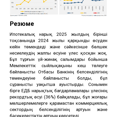
Резюме
Ипотекалық нарық 2025 жылдың бірінші
тоқсанында 2024 жылы қарқынды өсуден
кейін төмендеді және сәйкесінше бөлшек
несиелеудің жалпы өсуіне үлес қосқан жоқ.
Бұл тұрғын үй-жинақ салымдары бойынша
Мемлекеттік сыйлықақыны кеш төлеуге
байланысты Отбасы Банкінің белсенділігінің
төмендеуіне байланысты болды, бұл
сұранысты уақытша ауыстырды. Сонымен
бірге ЕДБ нарықтық бағдарламалары үлесінің
рекордтық өсуі (36%) байқалады, бұл жоғары
мөлшерлемелерге қарамастан коммерциялық
сектордың белсенділігінің артуын және
бәсекелестіктің артуын көрсетеді.