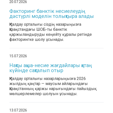
20.07.2026
Факторинг банктік несиелеудің
дәстүрлі моделін толықтыра алады
ҚҚҚ талдау орталығы сіздің назарыңызға
Қазақстандағы ШОБ-ты банктік
қаржыландыруды кеңейту құралы ретінде
факторингке шолу ұсынады.
15.07.2026
Нақты ақша-несие жағдайлары қатаң
күйінде сақталып отыр
ҚҚҚ талдау орталығы назарларыңызға 2026
жылдың қаңтар — маусым айларындағы
Қазақстанның қаржы нарығындағы пайыздық
мөлшерлемелер шолуын ұсынады.
13.07.2026