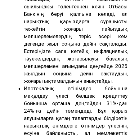
сыйлықақы төленгеннен кейін Отбасы
Банкінің беруі қалпына келеді, ал
нарықтық қарыздарға сұранысты
тежейтін жоғары пайыздық
мөлшерлемелердің теріс әсері кем
дегенде жыл соңына дейін сақталады.
Естеріңізге сала кетейік, инфляциялық
тәуекелдердің жоғарылауы базалық
мөлшерлемені ағымдағы деңгейде 2025
жылдың соңына дейін сақтаудың
жоғары ықтималдығын анықтайды.
Ипотекалық өтінімдер бойынша
мақұлдау үлесі бөлшек кредиттеу
бойынша орташа деңгейден 31%-дан
24%-ға дейін төмендеді. Бұл қарыз
алушыларға қатаң талаптарды білдіретін
нарықтық өнімдерге өтінімдер үлесінің
өсуіне байланысты, ал мемлекеттік