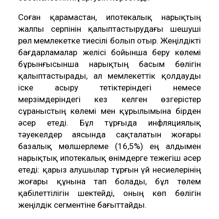
Соған қарамастан, ипотекалық нарықтың
жалпы серпінін қалыптастырудағы шешуші
рөл мемлекетке тиесілі болып отыр. Жеңілдікті
бағдарламалар желісі бойынша беру көлемі
бұрынғысынша нарықтың басым бөлігін
қалыптастырады, ал мемлекеттік қолдауды
іске асыру тетіктеріндегі немесе
мерзімдеріндегі кез келген өзгерістер
сұраныстың көлемі мен құрылымына бірден
әсер етеді. Бұл тұрғыда инфляциялық
тәуекелдер аясында сақталатын жоғары
базалық мөлшерлеме (16,5%) ең алдымен
нарықтық ипотекалық өнімдерге тежегіш әсер
етеді: қарыз алушылар тұрғын үй несиелерінің
жоғары құнына тап болады, бұл төлем
қабілеттілігін шектейді, оның көп бөлігін
жеңілдік сегментіне бағыттайды.