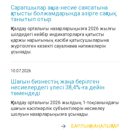
Сарапшылар ақша-несие саясатына
қатысты болжамдарында әзірге сақтық
танытып отыр
ҚҚҚ талдау орталығы назарларыңызға 2026 жылғы
шілдедегі кейбір индикаторларға қатысты
қаржы нарығының кәсіби қатысушыларына
жүргізілген кезекті сауалнама нәтижелерін
ұсынады.
10.07.2026
Шағын бизнестің жаңа берілген
несиелердегі үлесі 38,4%-ға дейін
төмендеді
ҚҚҚ талдау орталығы 2026 жылдың 1-тоқсанындағы
шағын кәсіпкерлік субъектілерін несиелеу
шолуын назарларыңызға ұсынады.
БАРЛЫҚ ЖАҢАЛЫҚТАР