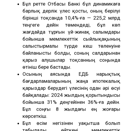
Бұл ретте Отбасы Банкі бұл динамикаға
барлық дерлік үлес қосты, оның берілуі
бірінші тоқсанда 10,4%-ға — 225,2 млрд
теңгеге дейін төмендеді, бұл көп
жағдайда тұрғын үй-жинақ салымдары
бойынша мемлекеттік сыйлықақының
салыстырмалы түрде кеш төленуіне
байланысты болды, соның салдарынан
қарыз алушылар тоқсанның соңында
өтініш бере бастады.
Осының аясында ЕДБ нарықтық
бағдарламаларының жаңа ипотекалық
қарыздар берудегі үлесінің одан әрі өсуі
байқалады: 2024 жылдың қорытындысы
бойынша 31% деңгейінен 36%-ға дейін.
Бұл соңғы 8 жылдағы ең жоғары
көрсеткіш.
Бұл өсім негізінен уақытша болып
табылады, өйткені мемлекеттік